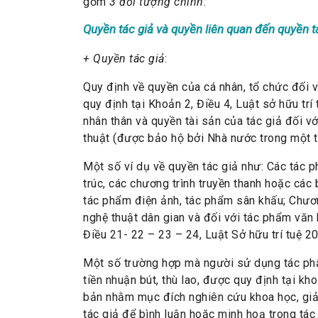
gồm
3 đối tượng chính
:
Quyền tác giả và quyền liên quan đến quyền t
+ Quyền tác giả
:
Quy định về quyền của cá nhân, tổ chức đối 
quy định tại Khoản 2, Điều 4, Luật sở hữu t
nhân thân và quyền tài sản của tác giả đối v
thuật (được bảo hộ bởi Nhà nước trong một th
Một số ví dụ về quyền tác giả như: Các tác p
trúc, các chương trình truyền thanh hoặc các 
tác phẩm điện ảnh, tác phẩm sân khấu; Chươn
nghệ thuật dân gian và đối với tác phẩm văn 
Điều 21- 22 – 23 – 24, Luật Sở hữu trí tuệ 2
Một số trường hợp mà người sử dụng tác phẩ
tiền nhuận bút, thù lao, được quy định tại k
bản nhằm mục đích nghiên cứu khoa học, giả
tác giả để bình luận hoặc minh hoạ trong tá