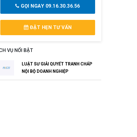
GỌI NGAY 09.16.30.36.56
ĐẶT HẸN TƯ VẤN
CH VỤ NỔI BẬT
LUẬT SƯ GIẢI QUYẾT TRANH CHẤP
NỘI BỘ DOANH NGHIỆP