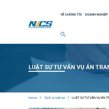
VỀ CHÚNG TÔI
DOANH NGHIỆP
LUẬT SƯ TƯ VẤN VỤ ÁN TRA
Home
Dịch vụ luật sư
LUẬT SƯ TƯ VẤN VỤ ÁN T