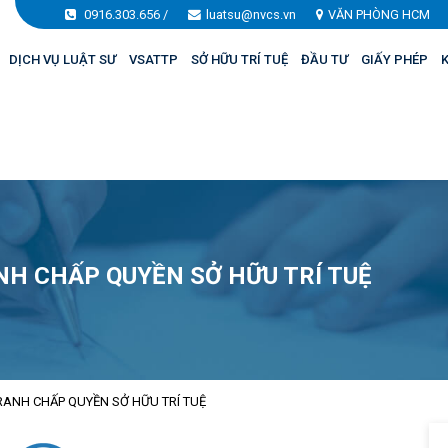
0916.303.656
/
luatsu@nvcs.vn
VĂN PHÒNG HCM
DỊCH VỤ LUẬT SƯ
VSATTP
SỞ HỮU TRÍ TUỆ
ĐẦU TƯ
GIẤY PHÉP
K
NH CHẤP QUYỀN SỞ HỮU TRÍ TUỆ
RANH CHẤP QUYỀN SỞ HỮU TRÍ TUỆ