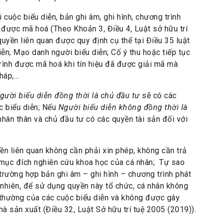
 cuộc biểu diễn, bản ghi âm, ghi hình, chương trình
h được mã hoá (Theo Khoản 3, Điều 4, Luật sở hữu trí
uyền liên quan được quy định cụ thể tại Điều 35 luật
ễn; Mạo danh người biểu diễn; Cố ý thu hoặc tiếp tục
trình được mã hoá khi tín hiệu đã được giải mã mà
háp,…
gười biểu diễn đồng thời là chủ đầu tư
sẽ có các
c biểu diễn; Nếu
Người biểu diễn không đồng thời là
nhân thân và chủ đầu tư có các quyền tài sản đối với
n liên quan không cần phải xin phép, không cần trả
 mục đích nghiên cứu khoa học của cá nhân; Tự sao
rường hợp bản ghi âm – ghi hình – chương trình phát
nhiên, để sử dụng quyền này tổ chức, cá nhân không
 thường của các cuộc biểu diễn và không được gây
à sản xuất (Điều 32, Luật Sở hữu trí tuệ 2005 (2019)).