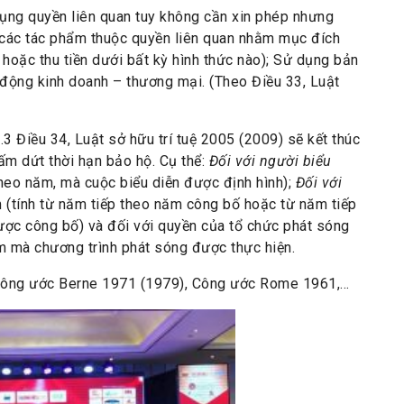
ụng quyền liên quan tuy không cần xin phép nhưng
ng các tác phẩm thuộc quyền liên quan nhằm mục đích
, hoặc thu tiền dưới bất kỳ hình thức nào); Sử dụng bản
 động kinh doanh – thương mại. (Theo Điều 33, Luật
3 Điều 34, Luật sở hữu trí tuệ 2005 (2009) sẽ kết thúc
ấm dứt thời hạn bảo hộ. Cụ thể:
Đối với người biểu
heo năm, mà cuộc biểu diễn được định hình);
Đối với
(tính từ năm tiếp theo năm công bố hoặc từ năm tiếp
ược công bố) và đối với quyền của tổ chức phát sóng
 mà chương trình phát sóng được thực hiện.
Công ước Berne 1971 (1979), Công ước Rome 1961,…