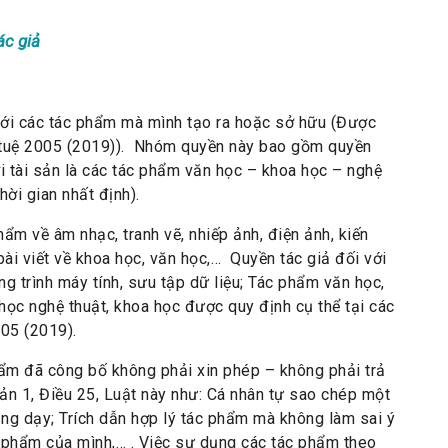
ác giả
với các tác phẩm mà mình tạo ra hoặc sở hữu (Được
rí tuệ 2005 (2019)). Nhóm quyền này bao gồm quyền
ới tài sản là các tác phẩm văn học – khoa học – nghệ
ời gian nhất định).
hẩm về âm nhạc, tranh vẽ, nhiếp ảnh, điện ảnh, kiến
bài viết về khoa học, văn học,… Quyền tác giả đối với
g trình máy tính, sưu tập dữ liệu; Tác phẩm văn học,
học nghệ thuật, khoa học được quy định cụ thể tại các
005 (2019).
m đã công bố không phải xin phép – không phải trả
hoản 1, Điều 25, Luật này như: Cá nhân tự sao chép một
ng dạy; Trích dẫn hợp lý tác phẩm mà không làm sai ý
c phẩm của mình,… . Việc sự dụng các tác phẩm theo