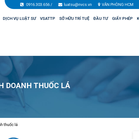
0916.303.656
/
luatsu@nvcs.vn
VĂN PHÒNG HCM
DỊCH VỤ LUẬT SƯ
VSATTP
SỞ HỮU TRÍ TUỆ
ĐẦU TƯ
GIẤY PHÉP
K
NH DOANH THUỐC LÁ
h thuốc lá