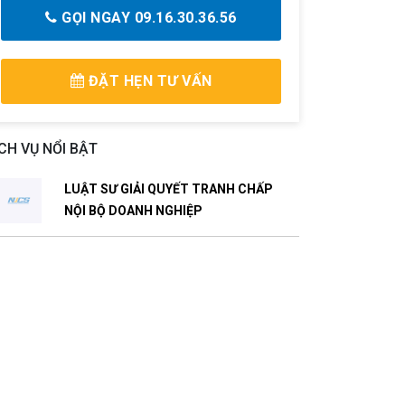
GỌI NGAY 09.16.30.36.56
ĐẶT HẸN TƯ VẤN
CH VỤ NỔI BẬT
LUẬT SƯ GIẢI QUYẾT TRANH CHẤP
NỘI BỘ DOANH NGHIỆP