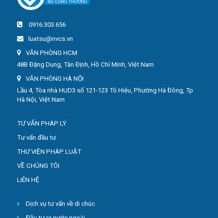
0916.303.656
luatsu@nvcs.vn
VĂN PHÒNG HCM
48B Đặng Dung, Tân Định, Hồ Chí Minh, Việt Nam
VĂN PHÒNG HÀ NỘI
Lầu 4, Tòa nhà HUD3 số 121-123 Tô Hiệu, Phường Hà Đông, Tp
Hà Nội, Việt Nam
TƯ VẤN PHÁP LÝ
Tư vấn đầu tư
THƯ VIỆN PHÁP LUẬT
VỀ CHÚNG TÔI
LIÊN HỆ
Dịch vụ tư vấn về di chúc
Đầu tư ra nước ngoài