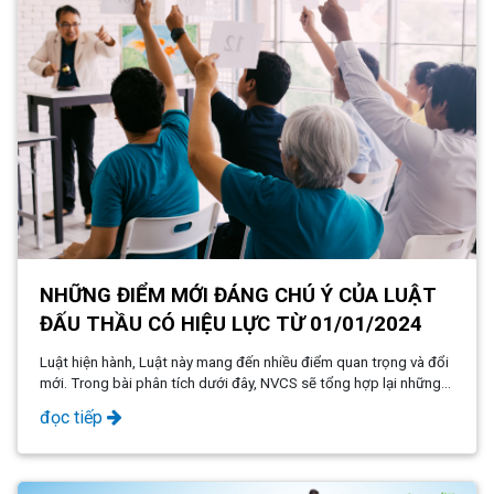
NHỮNG ĐIỂM MỚI ĐÁNG CHÚ Ý CỦA LUẬT
ĐẤU THẦU CÓ HIỆU LỰC TỪ 01/01/2024
Luật hiện hành, Luật này mang đến nhiều điểm quan trọng và đổi
mới. Trong bài phân tích dưới đây, NVCS sẽ tổng hợp lại những
điểm mới đáng chú ý trong Luật Đấu thầu 2023 tại Việt Nam.
đọc tiếp