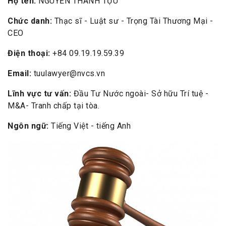
Họ tên:
NGUYỄN THÀNH TỰU
Chức danh:
Thạc sĩ - Luật sư - Trọng Tài Thương Mại -
CEO
Điện thoại:
+84 09.19.19.59.39
Email:
tuulawyer@nvcs.vn
Lĩnh vực tư vấn:
Đầu Tư Nước ngoài- Sở hữu Trí tuệ -
M&A- Tranh chấp tại tòa.
Ngôn ngữ:
Tiếng Việt - tiếng Anh