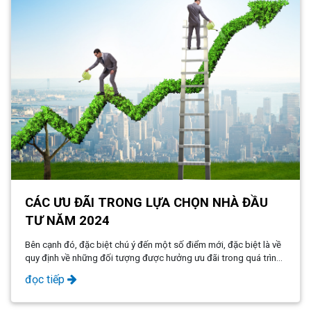
CÁC ƯU ĐÃI TRONG LỰA CHỌN NHÀ ĐẦU
TƯ NĂM 2024
Bên cạnh đó, đặc biệt chú ý đến một số điểm mới, đặc biệt là về
quy định về những đối tượng được hưởng ưu đãi trong quá trình
lựa chọn nhà thầu. Để hiểu rõ hơn sự thay đổi trong Luật Đấu
đọc tiếp
thầu 2023