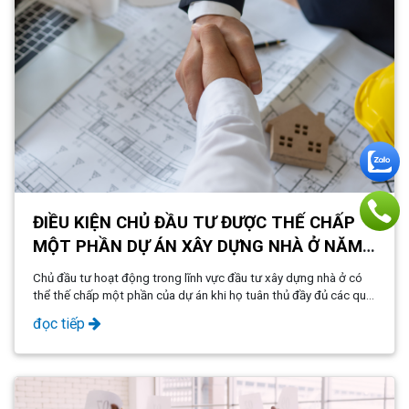
ĐIỀU KIỆN CHỦ ĐẦU TƯ ĐƯỢC THẾ CHẤP
MỘT PHẦN DỰ ÁN XÂY DỰNG NHÀ Ở NĂM
2024
Chủ đầu tư hoạt động trong lĩnh vực đầu tư xây dựng nhà ở có
thể thế chấp một phần của dự án khi họ tuân thủ đầy đủ các quy
định được xác định tại Khoản 1, Điều 7 của Thông tư số
đọc tiếp
26/2015/TT-NHNN. Điều này nhấn mạnh