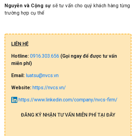
Nguyễn và Cộng sự
sẽ tư vấn cho quý khách hàng từng
trường hợp cụ thể
LIÊN HỆ
Hotline:
0916.303.656
(Gọi​ ngay đ​ể​ đ​ư​ợc​ tư​ vấ​n
miễn​ phí)
Email:
luatsu@nvcs.vn
Website:
https://nvcs.vn/
https://www.linkedin.com/company/nvcs-firm/
ĐĂNG KÝ NHẬN TƯ VẤN MIỄN PHÍ TẠI ĐÂY