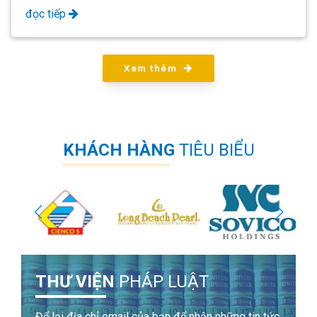
có nhiều tiềm năng để thu hút các nguồn đầu tư từ nước ngoài,
đọc tiếp
một trong những tiềm năng phải kể đến như điều kiện kinh tế
Xem thêm
KHÁCH HÀNG
TIÊU BIỂU
THƯ VIỆN
PHÁP LUẬT
Để lại địa chỉ email của bạn để nhận những tin tức