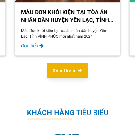
MẪU ĐƠN KHỞI KIỆN TẠI TÒA ÁN
NHÂN DÂN HUYỆN YÊN LẠC, TỈNH
VĨNH PHÚC MỚI NHẤT NĂM 2024
Mẫu đơn khởi kiện tại tòa án nhân dân huyện Yên
Lạc, Tỉnh VĨNH PHÚC mới nhất năm 2024
đọc tiếp
Xem thêm
KHÁCH HÀNG
TIÊU BIỂU