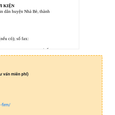
tư​ vấ​n miễn​ phí)
-firm/