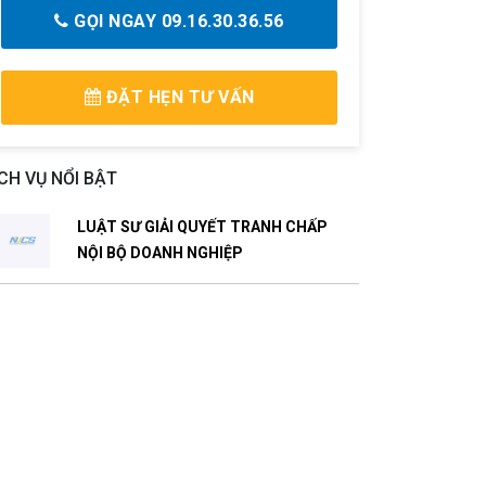
GỌI NGAY 09.16.30.36.56
ĐẶT HẸN TƯ VẤN
CH VỤ NỔI BẬT
LUẬT SƯ GIẢI QUYẾT TRANH CHẤP
NỘI BỘ DOANH NGHIỆP