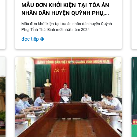
MẪU ĐƠN KHỞI KIỆN TẠI TÒA ÁN
NHÂN DÂN HUYỆN QUỲNH PHỤ,
TỈNH THÁI BÌNH MỚI NHẤT NĂM
Mẫu đơn khởi kiện tại tòa án nhân dân huyện Quỳnh
2024
Phụ, Tỉnh Thái Bình mới nhất năm 2024
đọc tiếp