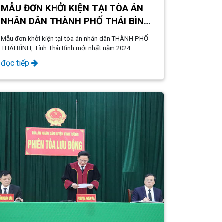
MẪU ĐƠN KHỞI KIỆN TẠI TÒA ÁN
NHÂN DÂN THÀNH PHỐ THÁI BÌNH,
TỈNH THÁI BÌNH MỚI NHẤT NĂM
Mẫu đơn khởi kiện tại tòa án nhân dân THÀNH PHỐ
2024
THÁI BÌNH, Tỉnh Thái Bình mới nhất năm 2024
đọc tiếp