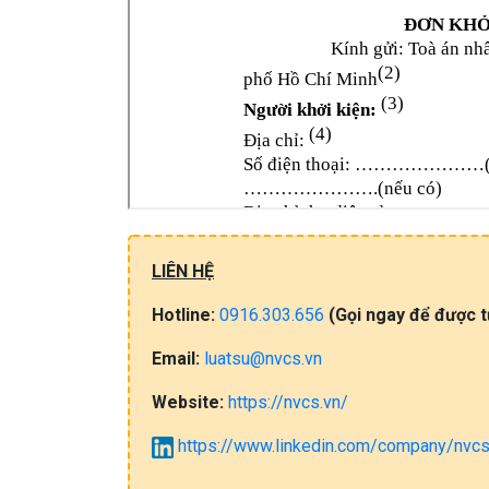
LIÊN HỆ
Hotline:
0916.303.656
(Gọi​ ngay đ​ể​ đ​ư​ợc​ 
Email:
luatsu@nvcs.vn
Website:
https://nvcs.vn/
https://www.linkedin.com/company/nvcs