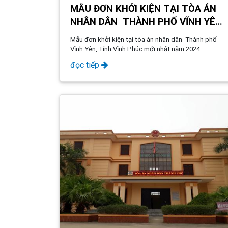
MẪU ĐƠN KHỞI KIỆN TẠI TÒA ÁN
NHÂN DÂN THÀNH PHỐ VĨNH YÊN,
TỈNH VĨNH PHÚC MỚI NHẤT NĂM
Mẫu đơn khởi kiện tại tòa án nhân dân Thành phố
2024
Vĩnh Yên, Tỉnh Vĩnh Phúc mới nhất năm 2024
đọc tiếp