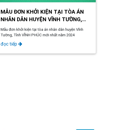
MẪU ĐƠN KHỞI KIỆN TẠI TÒA ÁN
NHÂN DÂN HUYỆN VĨNH TƯỜNG,
TỈNH VĨNH PHÚC MỚI NHẤT NĂM
Mẫu đơn khởi kiện tại tòa án nhân dân huyện Vĩnh
2024
Tường, Tỉnh VĨNH PHÚC mới nhất năm 2024
đọc tiếp