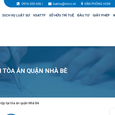
0916.303.656
/
luatsu@nvcs.vn
VĂN PHÒNG HCM
DỊCH VỤ LUẬT SƯ
VSATTP
SỞ HỮU TRÍ TUỆ
ĐẦU TƯ
GIẤY PHÉP
K
I TÒA ÁN QUẬN NHÀ BÈ
nộp tại tòa án quận Nhà Bè