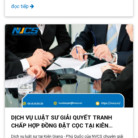
lợi tối ưu cho khách hàng. Với đội ngũ luật sư giàu kinh nghiệm
đọc tiếp
và am hiểu sâu sắc về pháp luật, chúng tôi cam kết mang lại giải
pháp nhanh chóng, hiệu quả và hợp pháp.
DỊCH VỤ LUẬT SƯ GIẢI QUYẾT TRANH
CHẤP HỢP ĐỒNG ĐẶT CỌC TẠI KIÊN
GIANG - PHÚ QUỐC
Dịch vụ luật sư tại Kiên Giang - Phú Quốc của NVCS chuyên giải