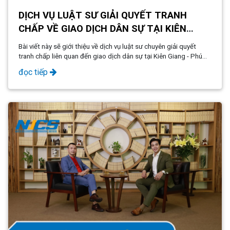
DỊCH VỤ LUẬT SƯ GIẢI QUYẾT TRANH
CHẤP VỀ GIAO DỊCH DÂN SỰ TẠI KIÊN
GIANG - PHÚ QUỐC
Bài viết này sẽ giới thiệu về dịch vụ luật sư chuyên giải quyết
tranh chấp liên quan đến giao dịch dân sự tại Kiên Giang - Phú
Quốc. Qua đó, chúng tôi mong muốn cung cấp cho quý khách
đọc tiếp
hàng những thông tin hữu ích về vai trò quan trọng của luật sư
trong việc bảo vệ quyền lợi và giải quyết các vấn đề pháp lý một
cách hiệu quả.