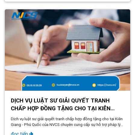
DỊCH VỤ LUẬT SƯ GIẢI QUYẾT TRANH
CHẤP HỢP ĐỒNG TẶNG CHO TẠI KIÊN
GIANG - PHÚ QUỐC
Dịch vụ luật sư giải quyết tranh chấp hợp đồng tặng cho tại Kiên
Giang - Phú Quốc của NVCS chuyên cung cấp sự hỗ trợ pháp lý
chuyên nghiệp và tận tâm, đảm bảo quyền lợi hợp pháp của
đọc tiếp