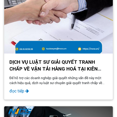
DỊCH VỤ LUẬT SƯ GIẢI QUYẾT TRANH
CHẤP VỀ VẬN TẢI HÀNG HOÁ TẠI KIÊN
GIANG - PHÚ QUỐC
Để hỗ trợ các doanh nghiệp giải quyết những vấn đề này một
cách hiệu quả, dịch vụ luật sư chuyên giải quyết tranh chấp về
vận tải hàng hóa ra đời. Bài viết này sẽ giới thiệu chi tiết về dịch
đọc tiếp
vụ này của NVCS