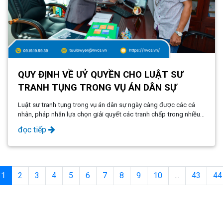
QUY ĐỊNH VỀ UỶ QUYỀN CHO LUẬT SƯ
TRANH TỤNG TRONG VỤ ÁN DÂN SỰ
Luật sư tranh tụng trong vụ án dân sự ngày càng được các cá
nhân, pháp nhân lựa chọn giải quyết các tranh chấp trong nhiều
lĩnh vực như hôn nhân gia đình, tranh chấp tài sản, doanh nghiệp,
đọc tiếp
thương mại
1
2
3
4
5
6
7
8
9
10
...
43
44