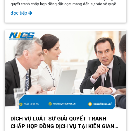
quyết tranh chấp hợp đồng đặt cọc, mang đến sự bảo vệ quyền
lợi tối ưu cho khách hàng. Với đội ngũ luật sư giàu kinh nghiệm
đọc tiếp
và am hiểu sâu sắc về pháp luật, chúng tôi cam kết mang lại giải
pháp nhanh chóng, hiệu quả và hợp pháp
DỊCH VỤ LUẬT SƯ GIẢI QUYẾT TRANH
CHẤP HỢP ĐỒNG DỊCH VỤ TẠI KIÊN GIANG