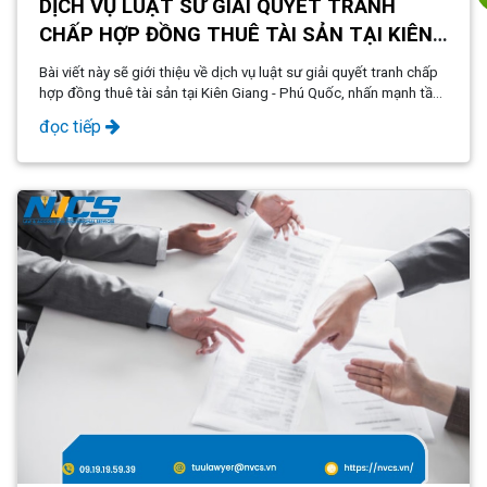
DỊCH VỤ LUẬT SƯ GIẢI QUYẾT TRANH
CHẤP HỢP ĐỒNG THUÊ TÀI SẢN TẠI KIÊN
GIANG - PHÚ QUỐC
Bài viết này sẽ giới thiệu về dịch vụ luật sư giải quyết tranh chấp
hợp đồng thuê tài sản tại Kiên Giang - Phú Quốc, nhấn mạnh tầm
quan trọng của việc sử dụng dịch vụ pháp lý chuyên nghiệp trong
đọc tiếp
việc đảm bảo sự minh bạch, công bằng và hợp pháp trong các
giao dịch thuê tài sản.