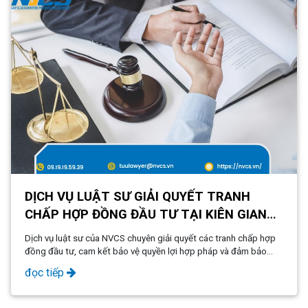
DỊCH VỤ LUẬT SƯ GIẢI QUYẾT TRANH
CHẤP HỢP ĐỒNG ĐẦU TƯ TẠI KIÊN GIANG
- PHÚ QUỐC
Dịch vụ luật sư của NVCS chuyên giải quyết các tranh chấp hợp
đồng đầu tư, cam kết bảo vệ quyền lợi hợp pháp và đảm bảo
quá trình đầu tư diễn ra suôn sẻ, minh bạch.
đọc tiếp