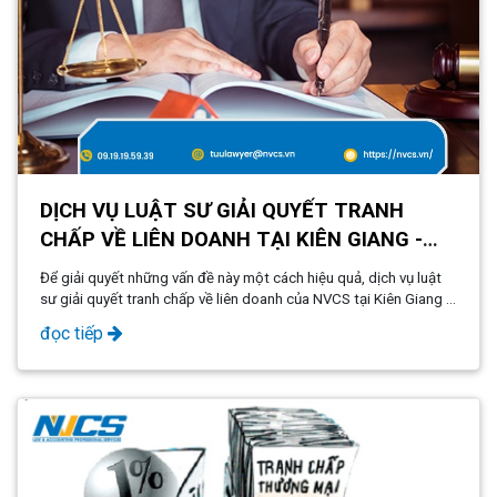
DỊCH VỤ LUẬT SƯ GIẢI QUYẾT TRANH
CHẤP VỀ LIÊN DOANH TẠI KIÊN GIANG -
PHÚ QUỐC
Để giải quyết những vấn đề này một cách hiệu quả, dịch vụ luật
sư giải quyết tranh chấp về liên doanh của NVCS tại Kiên Giang -
Phú Quốc ra đời, mang đến sự an tâm và hỗ trợ pháp lý chuyên
đọc tiếp
nghiệp cho doanh nghiệp