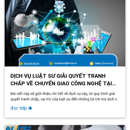
DỊCH VỤ LUẬT SƯ GIẢI QUYẾT TRANH
CHẤP VỀ CHUYỂN GIAO CÔNG NGHỆ TẠI
KIÊN GIANG - PHÚ QUỐC
Bài viết này sẽ giới thiệu chi tiết về dịch vụ này, từ quy trình giải
quyết tranh chấp, vai trò của luật sư đến những lợi ích mà dịch vụ
mang lại cho các doanh nghiệp tại Kiên Giang - Phú Quốc
đọc tiếp