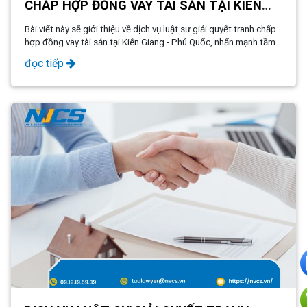
CHẤP HỢP ĐỒNG VAY TÀI SẢN TẠI KIÊN
GIANG - PHÚ QUỐC
Bài viết này sẽ giới thiệu về dịch vụ luật sư giải quyết tranh chấp
hợp đồng vay tài sản tại Kiên Giang - Phú Quốc, nhấn mạnh tầm
quan trọng của việc sử dụng dịch vụ pháp lý chuyên nghiệp để
đọc tiếp
đảm bảo tính minh bạch, công bằng và hợp pháp trong các giao
dịch vay tài sản