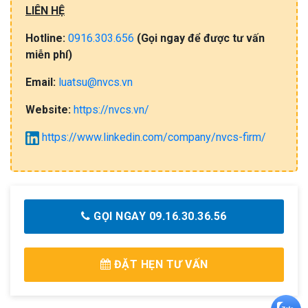
LIÊN HỆ
Hotline:
0916.303.656
(Gọi​ ngay đ​ể​ đ​ư​ợc​ tư​ vấ​n
miễn​ phí)
Email:
luatsu@nvcs.vn
Website:
https://nvcs.vn/
https://www.linkedin.com/company/nvcs-firm/
GỌI NGAY 09.16.30.36.56
ĐẶT HẸN TƯ VẤN