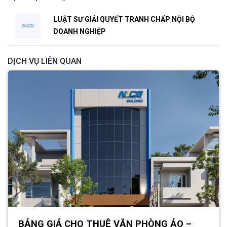
LUẬT SƯ GIẢI QUYẾT TRANH CHẤP NỘI BỘ
DOANH NGHIỆP
DỊCH VỤ LIÊN QUAN
BẢNG GIÁ CHO THUÊ VĂN PHÒNG ẢO –