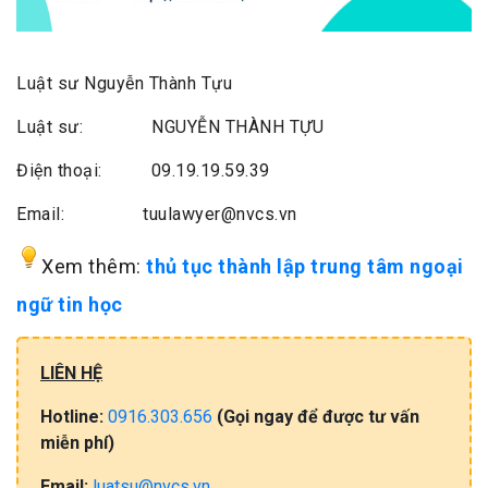
Luật sư Nguyễn Thành Tựu
Luật sư: NGUYỄN THÀNH TỰU
Điện thoại: 09.19.19.59.39
Email: tuulawyer@nvcs.vn
Xem thêm:
thủ tục thành lập trung tâm ngoại
ngữ tin học
LIÊN HỆ
Hotline:
0916.303.656
(Gọi​ ngay đ​ể​ đ​ư​ợc​ tư​ vấ​n
miễn​ phí)
Email:
luatsu@nvcs.vn