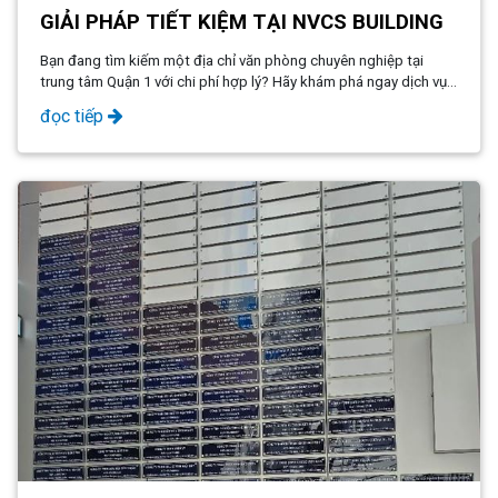
GIẢI PHÁP TIẾT KIỆM TẠI NVCS BUILDING
Bạn đang tìm kiếm một địa chỉ văn phòng chuyên nghiệp tại
trung tâm Quận 1 với chi phí hợp lý? Hãy khám phá ngay dịch vụ
văn phòng ảo tại NVCS Building với chỉ 7 triệu/năm, giúp bạn sở
đọc tiếp
hữu địa chỉ kinh doanh đẳng cấp, đầy đủ pháp lý mà không tốn
kém!