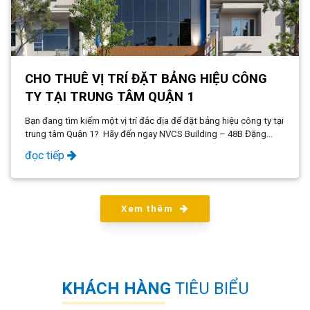
CHO THUÊ VỊ TRÍ ĐẶT BẢNG HIỆU CÔNG
TY TẠI TRUNG TÂM QUẬN 1
Bạn đang tìm kiếm một vị trí đắc địa để đặt bảng hiệu công ty tại
trung tâm Quận 1? Hãy đến ngay NVCS Building – 48B Đặng
Dung, P. Tân Định, Quận 1, Chúng tôi mang đến giải pháp tối ưu
đọc tiếp
giúp doanh nghiệp của bạn tăng độ nhận diện, tạo ấn tượng
chuyên nghiệp ngay từ cái nhìn đầu tiên.
Xem thêm
KHÁCH HÀNG
TIÊU BIỂU