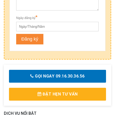
GỌI NGAY 09.16.30.36.56
ĐẶT HẸN TƯ VẤN
DỊCH VỤ NỔI BẬT