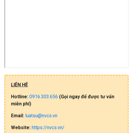
LIÊN HỆ
Hotline:
0916.303.656
(Gọi​ ngay đ​ể​ đ​ư​ợc​ tư​ vấ​n
miễn​ phí)
Email:
luatsu@nvcs.vn
Website:
https://nvcs.vn/