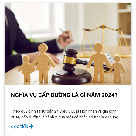
NGHĨA VỤ CẤP DƯỠNG LÀ GÌ NĂM 2024?
Theo quy định tại Khoản 24 Điều 3 Luật Hôn nhân và gia đình
2014, cấp dưỡng là hành vi của một cá nhân có nghĩa vụ cung
cấp tiền hoặc tài sản khác để đáp ứng các nhu cầu thiết yếu của
đọc tiếp
người không sống chung với mình mà có quan hệ hôn nhân hoặc
quan hệ huyết thống. Ngoài ra, cấp dưỡng cũng áp dụng trong