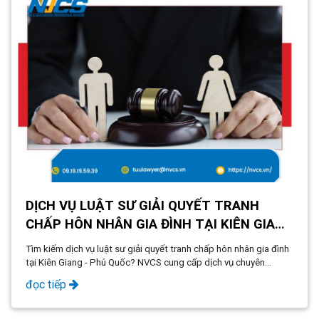
DỊCH VỤ LUẬT SƯ GIẢI QUYẾT TRANH
CHẤP HÔN NHÂN GIA ĐÌNH TẠI KIÊN GIANG
- PHÚ QUỐC
Tìm kiếm dịch vụ luật sư giải quyết tranh chấp hôn nhân gia đình
tại Kiên Giang - Phú Quốc? NVCS cung cấp dịch vụ chuyên
nghiệp, tư vấn ly hôn, phân chia tài sản, quyền nuôi con và bạo
đọc tiếp
lực gia đình. Liên hệ ngay để được hỗ trợ tận tâm và hiệu quả