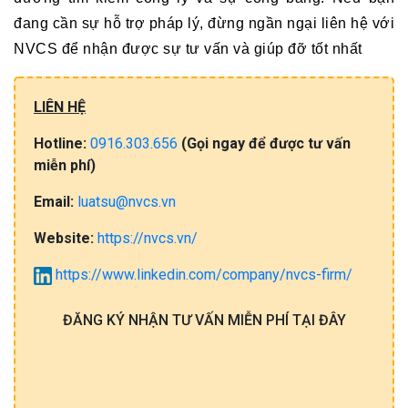
đang cần sự hỗ trợ pháp lý, đừng ngần ngại liên hệ với 
NVCS để nhận được sự tư vấn và giúp đỡ tốt nhất
LIÊN HỆ
Hotline:
0916.303.656
(Gọi​ ngay đ​ể​ đ​ư​ợc​ tư​ vấ​n
miễn​ phí)
Email:
luatsu@nvcs.vn
Website:
https://nvcs.vn/
https://www.linkedin.com/company/nvcs-firm/
ĐĂNG KÝ NHẬN TƯ VẤN MIỄN PHÍ TẠI ĐÂY