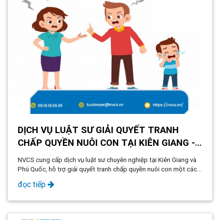
DỊCH VỤ LUẬT SƯ GIẢI QUYẾT TRANH
CHẤP QUYỀN NUÔI CON TẠI KIÊN GIANG -
PHÚ QUỐC
NVCS cung cấp dịch vụ luật sư chuyên nghiệp tại Kiên Giang và
Phú Quốc, hỗ trợ giải quyết tranh chấp quyền nuôi con một cách
hiệu quả và bảo vệ lợi ích tốt nhất cho con trẻ.
đọc tiếp