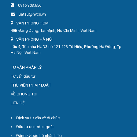
0916.303.656
luatsu@nvcs.vn
VĂN PHÒNG HCM
48B Đặng Dung, Tân Định, Hồ Chí Minh, Việt Nam
VĂN PHÒNG HÀ NỘI
Lầu 4, Tòa nhà HUD3 số 121-123 Tô Hiệu, Phường Hà Đông, Tp
Hà Nội, Việt Nam
TƯ VẤN PHÁP LÝ
Tư vấn đầu tư
THƯ VIỆN PHÁP LUẬT
VỀ CHÚNG TÔI
LIÊN HỆ
Dịch vụ tư vấn về di chúc
Đầu tư ra nước ngoài
Đăng ký bảo hộ nhãn hiệu