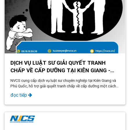
DỊCH VỤ LUẬT SƯ GIẢI QUYẾT TRANH
CHẤP VỀ CẤP DƯỠNG TẠI KIÊN GIANG -
PHÚ QUỐC
NVCS cung cấp dịch vụ luật sư chuyên nghiệp tại Kiên Giang và
Phú Quốc, hỗ trợ giải quyết tranh chấp về cấp dưỡng một cách
hiệu quả và công bằng. Đội ngũ luật sư giàu kinh nghiệm sẽ tư
đọc tiếp
vấn và bảo vệ quyền lợi của bạn trong suốt quá trình pháp lý