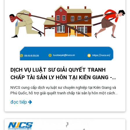
DỊCH VỤ LUẬT SƯ GIẢI QUYẾT TRANH
CHẤP TÀI SẢN LY HÔN TẠI KIÊN GIANG -
PHÚ QUỐC
NVCS cung cấp dịch vụ luật sư chuyên nghiệp tại Kiên Giang và
Phú Quốc, hỗ trợ giải quyết tranh chấp tài sản ly hôn một cách
hiệu quả và công bằng. Đội ngũ luật sư giàu kinh nghiệm sẽ tư
đọc tiếp
vấn và bảo vệ quyền lợi của bạn trong suốt quá trình pháp lý.