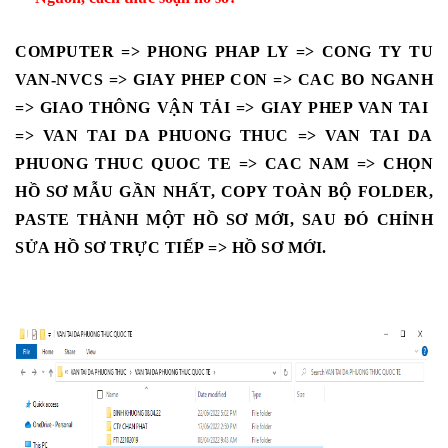
COMPUTER => PHONG PHAP LY => CONG TY TU 
VAN-NVCS => GIAY PHEP CON => CAC BO NGANH 
=> GIAO THÔNG VẬN TẢI => GIAY PHEP VAN TAI  
=> VAN TAI DA PHUONG THUC => VAN TAI DA 
PHUONG THUC QUOC TE => CAC NAM => CHỌN 
HỒ SƠ MẪU GẦN NHẤT, COPY TOÀN BỘ FOLDER, 
PASTE THÀNH MỘT HỒ SƠ MỚI, SAU ĐÓ CHỈNH 
SỬA HỒ SƠ TRỰC TIẾP => HỒ SƠ MỚI. 