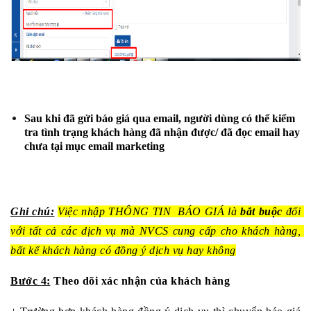
Sau khi đã gửi báo giá qua email, người dùng có thể kiểm 
tra tình trạng khách hàng đã nhận được/ đã đọc email hay 
chưa tại mục email marketing
Ghi chú:
Việc nhập THÔNG TIN  BÁO GIÁ là 
bắt buộc
 đối 
với tất cả các dịch vụ mà NVCS cung cấp cho khách hàng, 
bất kể khách hàng có đồng ý dịch vụ hay không
Bước 4:
 Theo dõi xác nhận của khách hàng