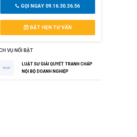
GỌI NGAY 09.16.30.36.56
ĐẶT HẸN TƯ VẤN
CH VỤ NỔI BẬT
LUẬT SƯ GIẢI QUYẾT TRANH CHẤP
NỘI BỘ DOANH NGHIỆP