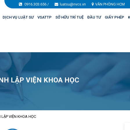
0916.303.656
/
luatsu@nvcs.vn
VĂN PHÒNG HCM
DỊCH VỤ LUẬT SƯ
VSATTP
SỞ HỮU TRÍ TUỆ
ĐẦU TƯ
GIẤY PHÉP
K
ÀNH LẬP VIỆN KHOA HỌC
H LẬP VIỆN KHOA HỌC