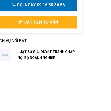
GỌI NGAY 09.16.30.36.56
ĐẶT HẸN TƯ VẤN
CH VỤ NỔI BẬT
LUẬT SƯ GIẢI QUYẾT TRANH CHẤP
NỘI BỘ DOANH NGHIỆP