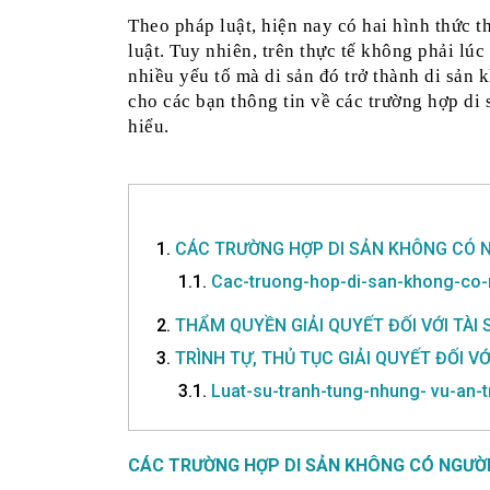
Theo pháp luật, hiện nay có hai hình thức th
luật. Tuy nhiên, trên thực tế không phải lúc
nhiều yếu tố mà di sản đó trở thành di sản 
cho các bạn thông tin về các trường hợp di 
hiểu.
1.
CÁC TRƯỜNG HỢP DI SẢN KHÔNG CÓ N
1.1.
Cac-truong-hop-di-san-khong-co-
2.
THẨM QUYỀN GIẢI QUYẾT ĐỐI VỚI TÀI 
3.
TRÌNH TỰ, THỦ TỤC GIẢI QUYẾT ĐỐI V
3.1.
Luat-su-tranh-tung-nhung- vu-an-
CÁC TRƯỜNG HỢP DI SẢN KHÔNG CÓ NGƯỜI