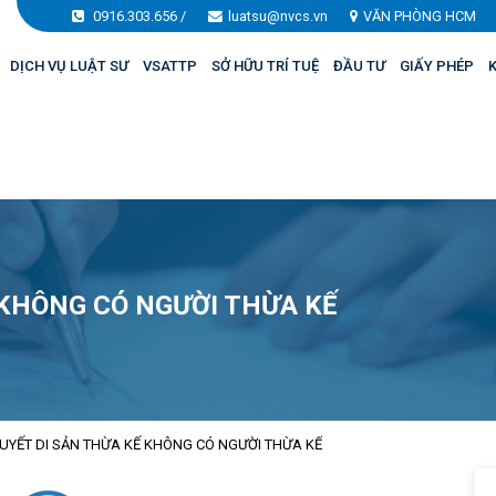
0916.303.656
/
luatsu@nvcs.vn
VĂN PHÒNG HCM
DỊCH VỤ LUẬT SƯ
VSATTP
SỞ HỮU TRÍ TUỆ
ĐẦU TƯ
GIẤY PHÉP
K
Ế KHÔNG CÓ NGƯỜI THỪA KẾ
QUYẾT DI SẢN THỪA KẾ KHÔNG CÓ NGƯỜI THỪA KẾ