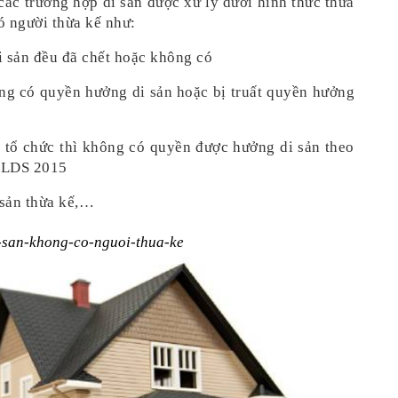
các trường hợp di sản được xử lý dưới hình thức thừa 
ó người thừa kế như:
di sản đều đã chết hoặc không có
ng có quyền hưởng di sản hoặc bị truất quyền hưởng 
 tổ chức thì không có quyền được hưởng di sản theo 
 BLDS 2015
 sản thừa kế,… 
-san-khong-co-nguoi-thua-ke