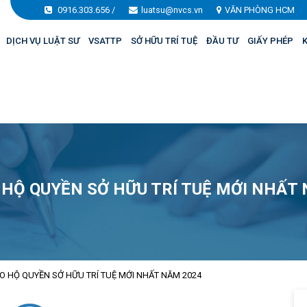
0916.303.656
/
luatsu@nvcs.vn
VĂN PHÒNG HCM
DỊCH VỤ LUẬT SƯ
VSATTP
SỞ HỮU TRÍ TUỆ
ĐẦU TƯ
GIẤY PHÉP
K
 HỘ QUYỀN SỞ HỮU TRÍ TUỆ MỚI NHẤT
O HỘ QUYỀN SỞ HỮU TRÍ TUỆ MỚI NHẤT NĂM 2024