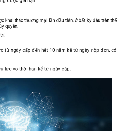
ng được gia hạn:
ợc khai thác thương mại lần đầu tiên, ở bất kỳ đâu trên thế
ủy quyền.
rí.
ực từ ngày cấp đến hết 10 năm kể từ ngày nộp đơn, có
u lực vô thời hạn kể từ ngày cấp.