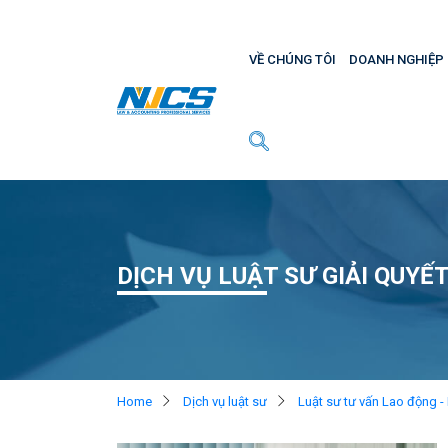
VỀ CHÚNG TÔI
DOANH NGHIỆP
DỊCH VỤ LUẬT SƯ GIẢI QUYẾ
Home
Dịch vụ luật sư
Luật sư tư vấn Lao động 