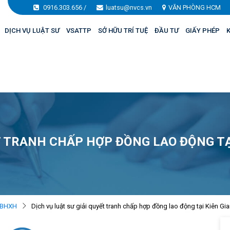
0916.303.656
/
luatsu@nvcs.vn
VĂN PHÒNG HCM
DỊCH VỤ LUẬT SƯ
VSATTP
SỞ HỮU TRÍ TUỆ
ĐẦU TƯ
GIẤY PHÉP
K
T TRANH CHẤP HỢP ĐỒNG LAO ĐỘNG TẠ
- BHXH
Dịch vụ luật sư giải quyết tranh chấp hợp đồng lao động tại Kiên Gi