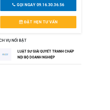
GỌI NGAY 09.16.30.36.56
ĐẶT HẸN TƯ VẤN
CH VỤ NỔI BẬT
LUẬT SƯ GIẢI QUYẾT TRANH CHẤP
NỘI BỘ DOANH NGHIỆP