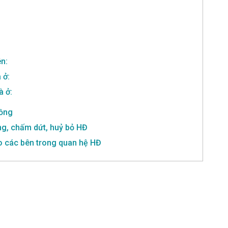
n:
 ở:
à ở:
đồng
ng, chấm dứt, huỷ bỏ HĐ
ho các bên trong quan hệ HĐ