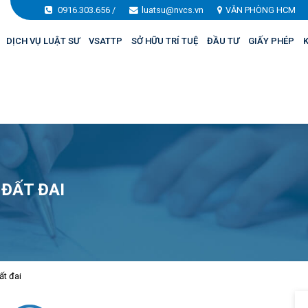
0916.303.656
/
luatsu@nvcs.vn
VĂN PHÒNG HCM
DỊCH VỤ LUẬT SƯ
VSATTP
SỞ HỮU TRÍ TUỆ
ĐẦU TƯ
GIẤY PHÉP
K
 ĐẤT ĐAI
ất đai