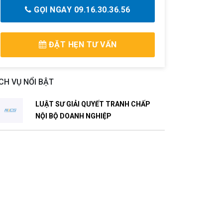
GỌI NGAY 09.16.30.36.56
ĐẶT HẸN TƯ VẤN
CH VỤ NỔI BẬT
LUẬT SƯ GIẢI QUYẾT TRANH CHẤP
NỘI BỘ DOANH NGHIỆP